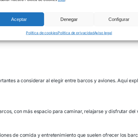
Aceptar
Denegar
Configurar
jes en barco pueden permitirte disfrutar de la vida marina y l
Política de cookies
Política de privacidad
Aviso legal
tantes a considerar al elegir entre barcos y aviones. Aquí ex
cos, con más espacio para caminar, relajarse y disfrutar del 
ones de comida y entretenimiento que suelen ofrecer los barc