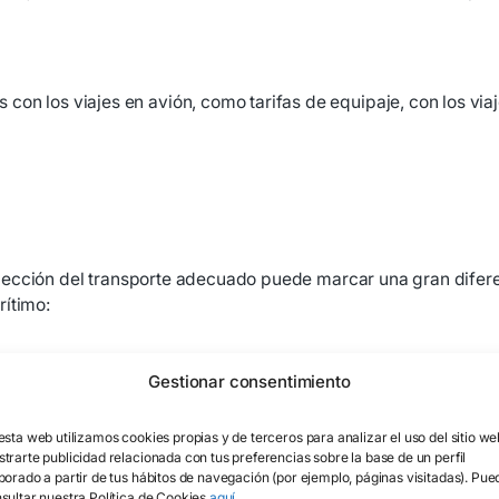
on los viajes en avión, como tarifas de equipaje, con los via
a elección del transporte adecuado puede marcar una gran difer
rítimo:
Gestionar consentimiento
rbono de los barcos y los aviones, demostrando cómo los ba
esta web utilizamos cookies propias y de terceros para analizar el uso del sitio we
trarte publicidad relacionada con tus preferencias sobre la base de un perfil
transporte de carga por mar es más eficiente en términos de 
borado a partir de tus hábitos de navegación (por ejemplo, páginas visitadas). Pue
sultar nuestra Política de Cookies
aquí
.