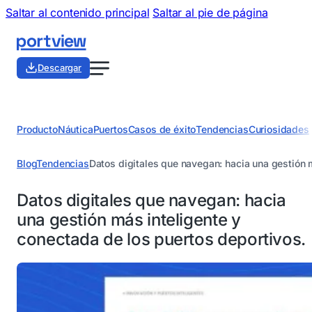
Saltar al contenido principal
Saltar al pie de página
Descargar
Producto
Náutica
Puertos
Casos de éxito
Tendencias
Curiosidades
Blog
Tendencias
Datos digitales que navegan: hacia una gestión 
Datos digitales que navegan: hacia
una gestión más inteligente y
conectada de los puertos deportivos.