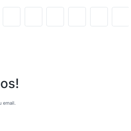
os!
u email.