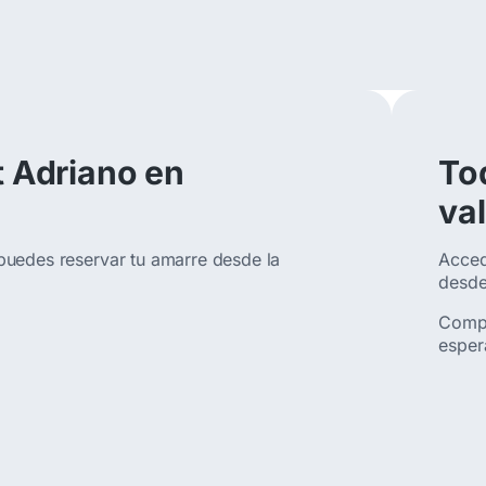
t Adriano en
To
val
puedes reservar tu amarre desde la
Acced
desde
Compá
esper