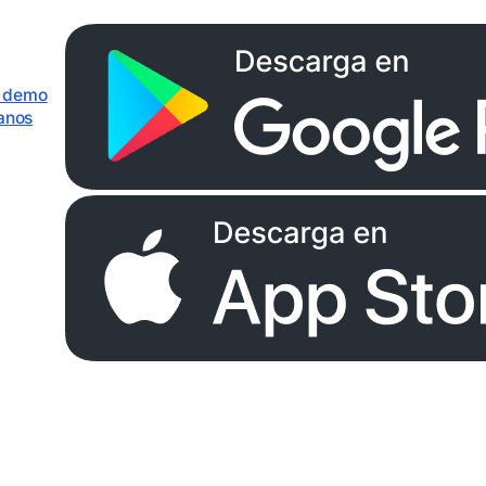
r demo
anos