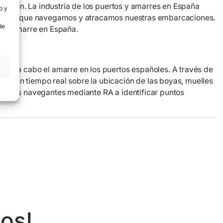
cepción. La industria de los puertos y amarres en España
b y
forma en que navegamos y atracamos nuestras embarcaciones.
de
a de amarre en España.
evan a cabo el amarre en los puertos españoles. A través de
ión en tiempo real sobre la ubicación de las boyas, muelles
a a los navegantes mediante RA a identificar puntos
os!