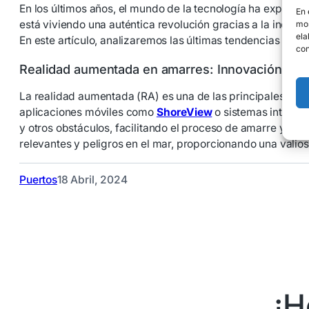
En los últimos años, el mundo de la tecnología ha experime
En 
está viviendo una auténtica revolución gracias a la inc
mos
ela
En este artículo, analizaremos las últimas tendencias en
con
Realidad aumentada en amarres: Innovación en la
La realidad aumentada (RA) es una de las principales tecn
aplicaciones móviles como
ShoreView
o sistemas integrad
y otros obstáculos, facilitando el proceso de amarre y g
relevantes y peligros en el mar, proporcionando una valio
Puertos
18 Abril, 2024
¡H