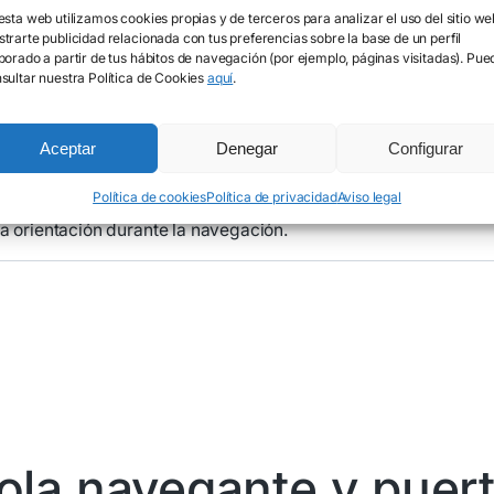
ntado avances significativos, y el sector náutico no es una ex
esta web utilizamos cookies propias y de terceros para analizar el uso del sitio we
orporación de nuevas tecnologías que están transformando la 
trarte publicidad relacionada con tus preferencias sobre la base de un perfil
borado a partir de tus hábitos de navegación (por ejemplo, páginas visitadas). Pue
 tecnología para puertos y cómo están cambiando la experienci
sultar nuestra Política de Cookies
aquí
.
 industria náutica
Aceptar
Denegar
Configurar
ologías que está cambiando la forma en que los navegantes ll
os en las embarcaciones, los usuarios pueden recibir informac
Política de cookies
Política de privacidad
Aviso legal
arantizando una mayor seguridad. ShoreView, por ejemplo, ayud
sa orientación durante la navegación.
ola navegante y puert