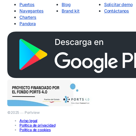
Puertos
Blog
Solicitar demo
Navegantes
Brand kit
Contáctanos
Charters
Pandora
©2025 ― Portview
Aviso legal
Política de privacidad
Política de cookies